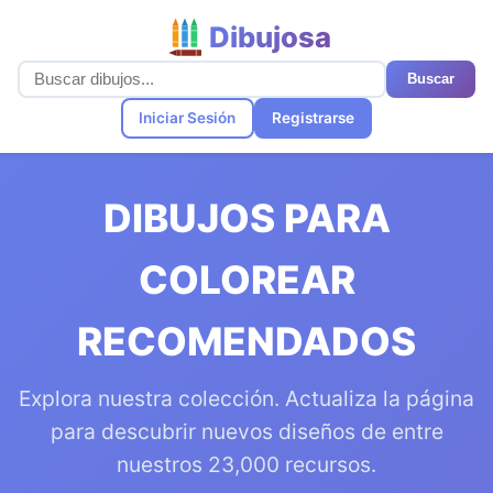
Dibujosa
Buscar
Iniciar Sesión
Registrarse
DIBUJOS PARA
COLOREAR
RECOMENDADOS
Explora nuestra colección. Actualiza la página
para descubrir nuevos diseños de entre
nuestros 23,000 recursos.